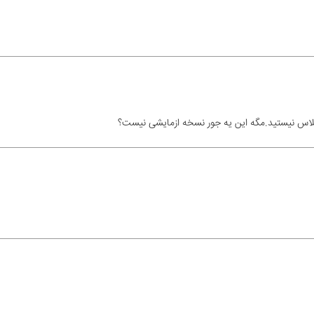
س نیستید.مگه این یه جور نسخه ازمایشی نیست؟