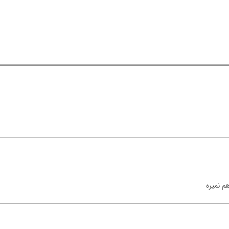
م نمیره