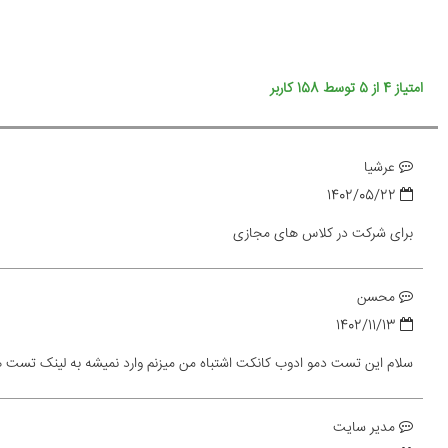
امتیاز
4
از
5
توسط
158
کاربر
عرشیا
1402/05/22
برای شرکت در کلاس های مجازی
محسن
1402/11/13
سلام این تست دمو ادوب کانکت اشتباه من میزنم وارد نمیشه به لینک تست ه
مدیر سایت