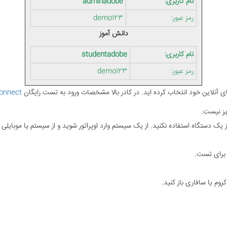
نام کاربری:
adminadobe
رمز عبور:
demo123
دانش آموز
نام کاربری:
studentadobe
رمز عبور:
demo123
ی آنلاین خود انتخاب کرده اید. در کادر بالا مشخصات ورود به تست رایگان
onnect
یز نیست.
 یک دستگاه استفاده نکنید. از یک سیستم وارد اوپراتور شوید و از سیستم یا موبایلی د
 برای تست.
کروم یا سافاری باز کنید.