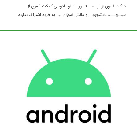
کانکت آیفون از اپ اســتــور دانـلود ادوبـی کانکت آیفون از
سیبـچـــه دانشجویان و دانش آموزان نیاز به خرید اشتراک ندارند