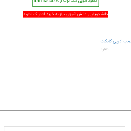
دانلود ادوبی مک بوک از iranmacbook
دانشجویان و دانش آموزان نیاز به خرید اشتراک ندارند
صب ادوبی کانکت
دانلود