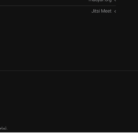
madyar.org
Jitsi Meet
©CopyRight تمامی حقوق این وب سایت برای شرکت ایده نخست فرداد محفوظ می باشد.